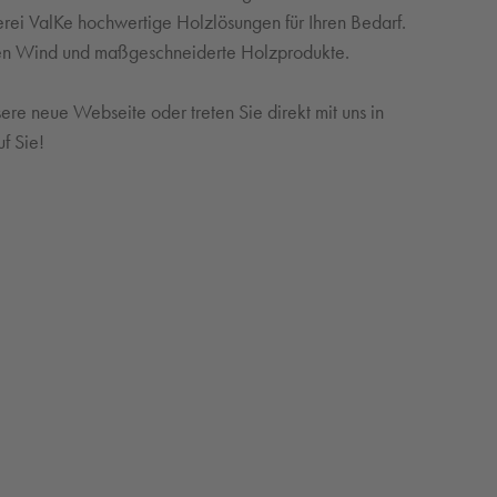
lerei ValKe hochwertige Holzlösungen für Ihren Bedarf.
chen Wind und maßgeschneiderte Holzprodukte.
Einrichten
sere neue Webseite oder treten Sie direkt mit uns in
f Sie!
Stilvolle Empfangsbereiche, gemütliche
 die
Gaststätten, robuste Theken oder individuelle
nfach
Läden – auch bei unseren gewerblichen
Kunden überlassen wir kein Detail dem Zufall!
Für Geschäftskunden