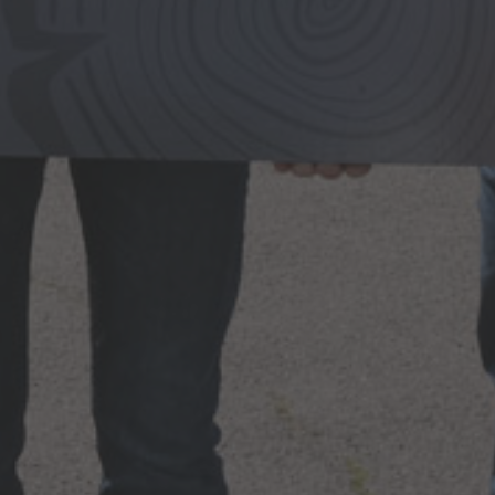
n, Garagentore oder Einrichtung für Gaststätten und
lichem Know-how setzen wir Ihre Ideen in die Tat um. Denn
au, Sanierung oder Renovierung zur Seite und begleiten Sie
. Profitieren auch Sie von unserem erstklassigen Service und
 Bauen, Wohnen und Einrichten.