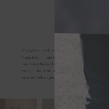
Ob Böden und Türen, Küchen und Badmöbel, Terrasse
Ladenlokale – mit Blick für das Besondere und fach
wir stehen Ihnen als verlässlicher Partner bei Neub
von der ersten Beratung bis hin zur Montage vor Ort
unseren vielseitigen Leistungen rund um die Themen