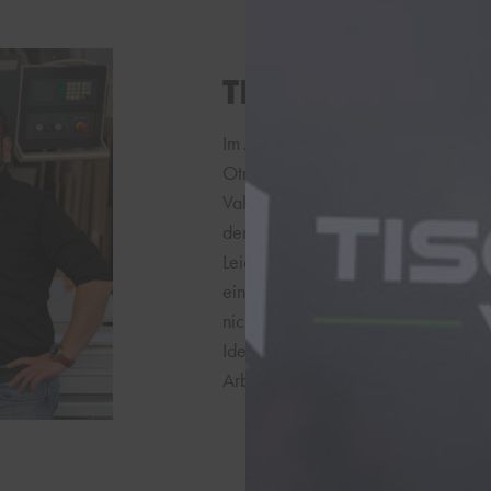
TISCHLEREI VAL
Im Jahr 2023 haben wir – Daniel Va
Otmar Kirsten in Trier übernommen u
ValKe auch weiterhin individuelle L
den privaten Wohnbereich oder hoc
Leidenschaft für den Werkstoff Holz 
eines jeden einzelnen Holzprodukts f
nicht nur einen Betrieb als feste Gr
Ideen und aktuelles fachliches Know
Arbeitsstätte.