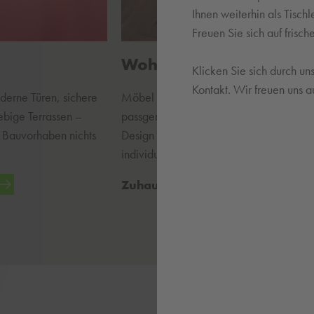
Ihnen weiterhin als Tisch
Freuen Sie sich auf fris
Wohnen
Klicken Sie sich durch un
Kontakt. Wir freuen uns au
erne Türen, sichere
Möbel nach Maß, zeitgemäße Küchen,
ebige Terrassen –
passgenaue Badmöbel oder Ankleiden,
m Bauvorhaben nichts
Design und Funktionalität vereinen – ei
individueller wohnen!
Zuhause wohlfühlen