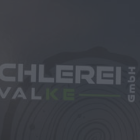
KE
lerius und Jan Kempf – die Schreinerei
nd bieten unter der Neufirmierung Tischlerei
ösungen für unsere Kunden. Ob Aufträge für
hwertige Objekteinrichtungen: Mit
und fachlicher Expertise steht die Qualität
ür uns an erster Stelle. Damit führen wir
öße in der Stadt weiter, sondern bringen neue
-how mit hinein. Denn: Die Zukunft ist unsere