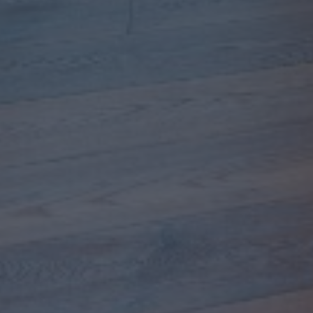
reithalten. Ob klassische Zimmertüren,
onstüren für besondere Ansprüche oder auch
 Immobilie nicht nur durch Funktionalität,
ie überzeugen: Werfen Sie einen Blick auf
uen Sie sich auf Qualität ohne Kompromisse.