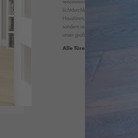
renommierten Herstellern für Sie be
lichtdurchlässige Glastüren, Funkti
Haustüren, die als Visitenkarte Ihrer
sondern auch optisch auf ganzer Lin
unser großes Türensortiment und fre
Alle Türen