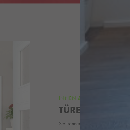
INNEN & AUSSEN
TÜREN FÜR JED
Sie trennen und verbinden zugleich 